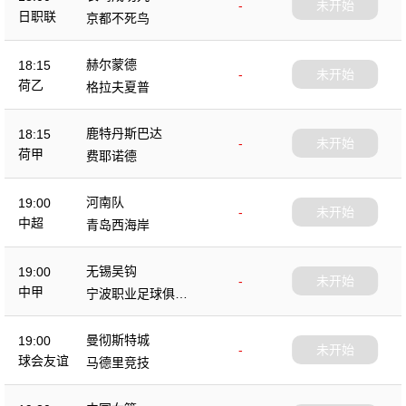
-
未开始
日职联
京都不死鸟
赫尔蒙德
18:15
-
未开始
荷乙
格拉夫夏普
鹿特丹斯巴达
18:15
-
未开始
荷甲
费耶诺德
河南队
19:00
-
未开始
中超
青岛西海岸
无锡吴钩
19:00
-
未开始
中甲
宁波职业足球俱乐
部
曼彻斯特城
19:00
-
未开始
球会友谊
马德里竞技