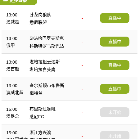
更多直播
卧龙岗狼队
13:00
-
直播中
澳威超
悉尼联盟
SKA哈巴罗夫斯克
13:00
-
直播中
俄甲
科斯特罗马斯巴达
堪培拉祖云达斯
13:00
-
直播中
澳首超
堪培拉白头鹰
查尔斯顿市布鲁斯
13:00
-
直播中
澳威北超
梅特兰
布里斯班狮吼
15:00
-
未开始
澳足总
悉尼FC
浙江方兴渡
15:00
-
未开始