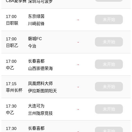
CBA夏季赛
深圳马可波罗
东京绿茵
17:00
-
未开始
日职联
川崎前锋
磐城FC
17:00
-
未开始
日职乙
今治
长春喜都
17:00
-
未开始
中乙
山西崇德荣海
凤凰燃料大师
17:15
-
未开始
菲州长杯
伊拉斯图阴阳天
大连可为
17:30
-
未开始
中乙
兰州陇原竞技
长春喜都
17:30
-
未开始