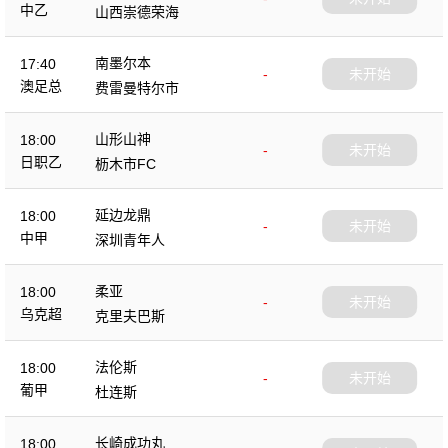
中乙
山西崇德荣海
南墨尔本
17:40
-
未开始
澳足总
费雷曼特尔市
山形山神
18:00
-
未开始
日职乙
枥木市FC
延边龙鼎
18:00
-
未开始
中甲
深圳青年人
柔亚
18:00
-
未开始
乌克超
克里夫巴斯
法伦斯
18:00
-
未开始
葡甲
杜连斯
长崎成功丸
18:00