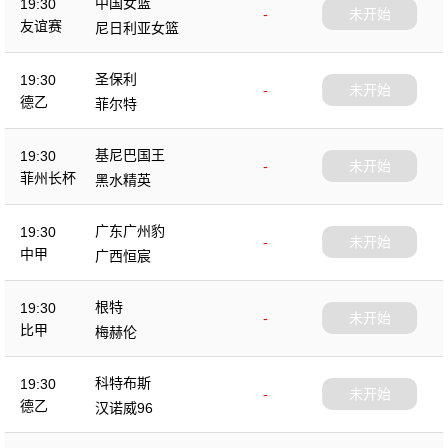
中国女篮
19:30
-
未开始
友谊赛
尼日利亚女篮
圣保利
19:30
-
未开始
德乙
菲尔特
基尼巴国王
19:30
-
未开始
菲州长杯
黑水精英
广东广州豹
19:30
-
未开始
中甲
广西恒宸
根特
19:30
-
未开始
比甲
梅赫伦
科特布斯
19:30
-
未开始
德乙
汉诺威96