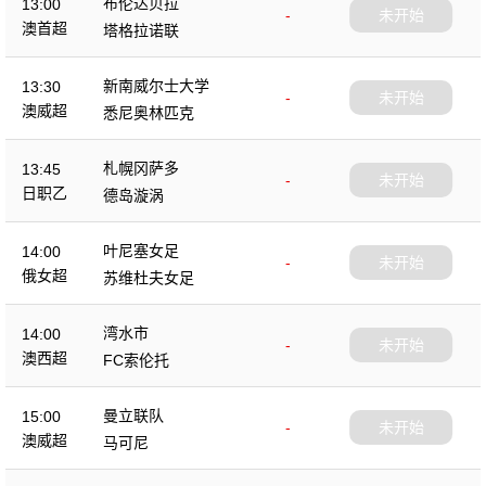
布伦达贝拉
13:00
-
未开始
澳首超
塔格拉诺联
新南威尔士大学
13:30
-
未开始
澳威超
悉尼奥林匹克
札幌冈萨多
13:45
-
未开始
日职乙
德岛漩涡
叶尼塞女足
14:00
-
未开始
俄女超
苏维杜夫女足
湾水市
14:00
-
未开始
澳西超
FC索伦托
曼立联队
15:00
-
未开始
澳威超
马可尼