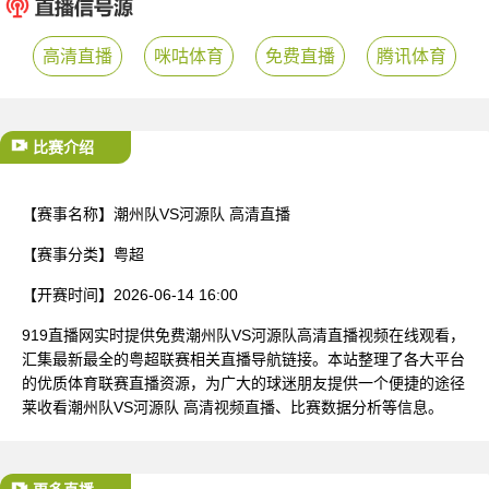
已结束
高清直播
咪咕体育
免费直播
腾讯体育
比赛介绍
【赛事名称】
潮州队VS河源队 高清直播
【赛事分类】
粤超
【开赛时间】
2026-06-14 16:00
919直播网实时提供免费潮州队VS河源队高清直播视频在线观看，
汇集最新最全的粤超联赛相关直播导航链接。本站整理了各大平台
的优质体育联赛直播资源，为广大的球迷朋友提供一个便捷的途径
莱收看潮州队VS河源队 高清视频直播、比赛数据分析等信息。