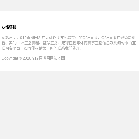
友情链接:
网站声明：919直播网为广大球迷朋友免费提供的CBA直播、CBA直播在线免费观
看、实时CBA直播赛程、篮球直播、足球直播等体育赛事直播信息及视频均来自互
联网各平台，如有侵权请第一时间联系我们处理。
Copyright © 2026 919直播网
网站地图