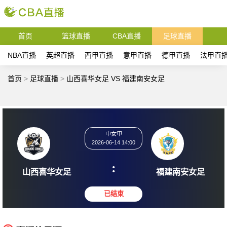
首页
篮球直播
CBA直播
足球直播
NBA直播
英超直播
西甲直播
意甲直播
德甲直播
法甲直
首页
>
足球直播
>
山西喜华女足 VS 福建南安女足
中女甲
2026-06-14 14:00
:
山西喜华女足
福建南