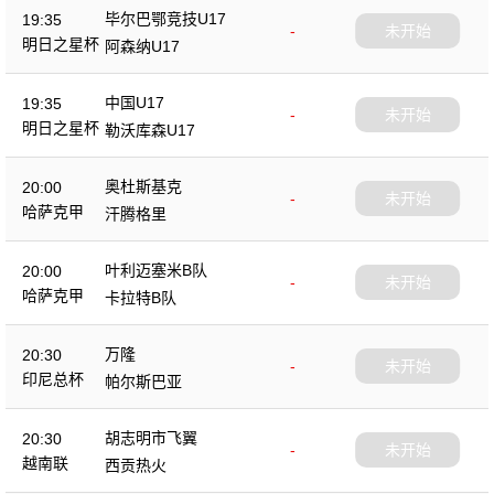
毕尔巴鄂竞技U17
19:35
-
未开始
明日之星杯
阿森纳U17
中国U17
19:35
-
未开始
明日之星杯
勒沃库森U17
奥杜斯基克
20:00
-
未开始
哈萨克甲
汗腾格里
叶利迈塞米B队
20:00
-
未开始
哈萨克甲
卡拉特B队
万隆
20:30
-
未开始
印尼总杯
帕尔斯巴亚
胡志明市飞翼
20:30
-
未开始
越南联
西贡热火