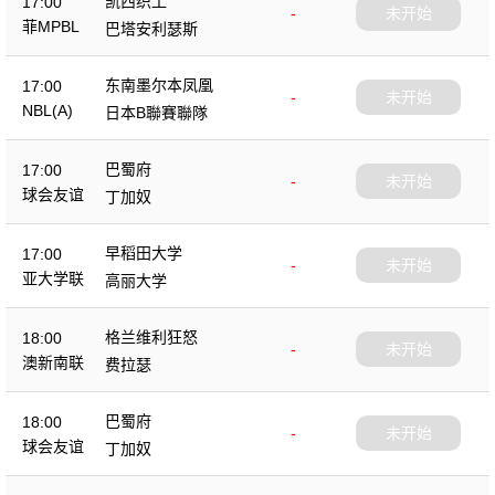
凯西织工
17:00
-
未开始
菲MPBL
巴塔安利瑟斯
东南墨尔本凤凰
17:00
-
未开始
NBL(A)
日本B聯賽聯隊
巴蜀府
17:00
-
未开始
球会友谊
丁加奴
早稻田大学
17:00
-
未开始
亚大学联
高丽大学
格兰维利狂怒
18:00
-
未开始
澳新南联
费拉瑟
巴蜀府
18:00
-
未开始
球会友谊
丁加奴