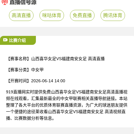
已结束
高清直播
咪咕体育
免费直播
腾讯体育
比赛介绍
【赛事名称】
山西喜华女足VS福建南安女足 高清直播
【赛事分类】
中女甲
【开赛时间】
2026-06-14 14:00
919直播网实时提供免费山西喜华女足VS福建南安女足高清直播视
频在线观看，汇集最新最全的中女甲联赛相关直播导航链接。本站
整理了各大平台的优质体育联赛直播资源，为广大的球迷朋友提供
一个便捷的途径莱收看山西喜华女足VS福建南安女足 高清视频直
播、比赛数据分析等信息。