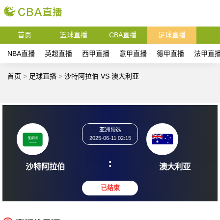
首页
篮球直播
CBA直播
足球直播
NBA直播
英超直播
西甲直播
意甲直播
德甲直播
法甲直
首页
>
足球直播
>
沙特阿拉伯 VS 澳大利亚
亚洲预选
2025-06-11 02:15
:
沙特阿拉伯
澳大