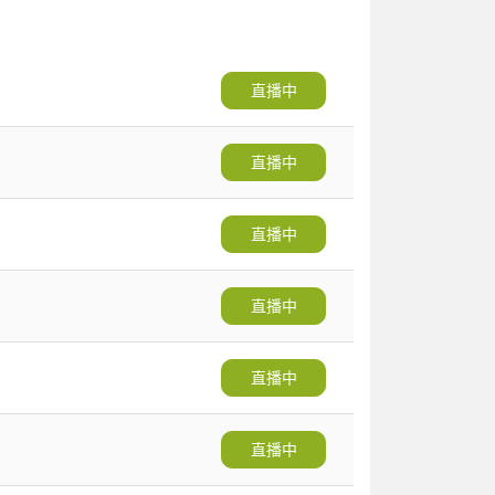
直播中
直播中
直播中
直播中
直播中
直播中