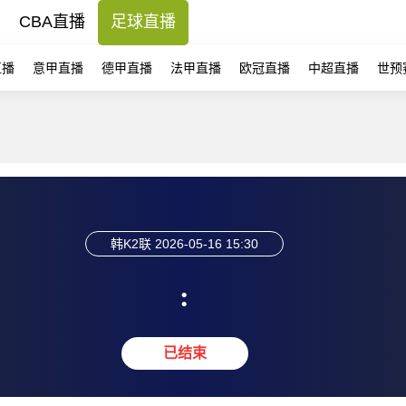
CBA直播
足球直播
直播
意甲直播
德甲直播
法甲直播
欧冠直播
中超直播
世预
韩K2联
2026-05-16 15:30
:
已结束