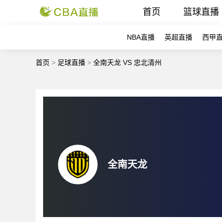
首页
篮球直播
NBA直播
英超直播
西甲
首页
>
足球直播
>
全南天龙 VS 忠北清州
全南天龙