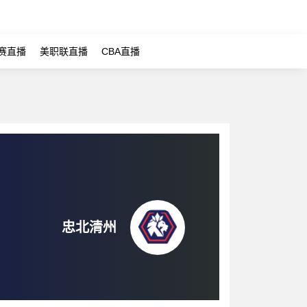
赛直播
美职联直播
CBA直播
忠北清州