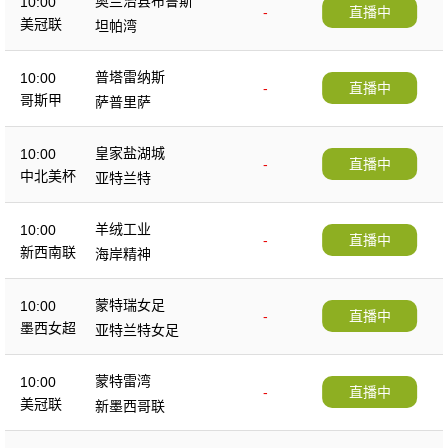
奥兰治县布鲁斯
10:00
-
直播中
美冠联
坦帕湾
普塔雷纳斯
10:00
-
直播中
哥斯甲
萨普里萨
皇家盐湖城
10:00
-
直播中
中北美杯
亚特兰特
羊绒工业
10:00
-
直播中
新西南联
海岸精神
蒙特瑞女足
10:00
-
直播中
墨西女超
亚特兰特女足
蒙特雷湾
10:00
-
直播中
美冠联
新墨西哥联