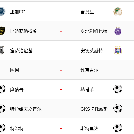
-
里加FC
吉奥里
-
比达耶路撒冷
奥地利维也纳
-
塞萨洛尼基
安德莱赫特
-
图恩
维京古尔
-
摩纳哥
赫塔菲
-
特拉维夫夏普尔
GKS卡托威斯
-
特温特
斯特里达