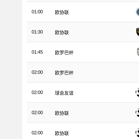
01:00
欧协联
01:30
欧协联
01:45
欧罗巴杯
02:00
欧罗巴杯
02:00
球会友谊
02:00
欧协联
02:00
欧协联