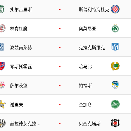
-
扎尔吉里斯
斯普利特海杜克
-
林肯红魔
奥莫尼亚
-
波兹南莱赫
克拉克斯维克
-
琴斯托霍瓦
哈马比
-
萨尔茨堡
帕福斯
-
谢里夫
圣加仑
-
赫拉德茨克拉洛
贝西克塔斯
韦