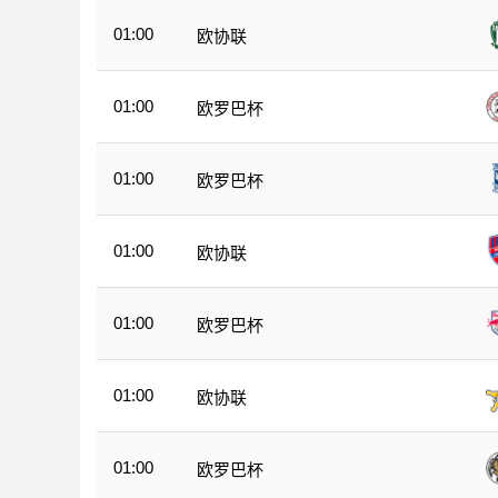
01:00
欧协联
01:00
欧罗巴杯
01:00
欧罗巴杯
01:00
欧协联
01:00
欧罗巴杯
01:00
欧协联
01:00
欧罗巴杯