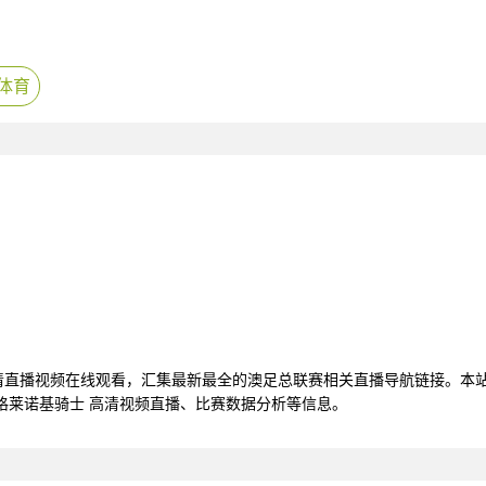
体育
高清直播视频在线观看，汇集最新最全的澳足总联赛相关直播导航链接。本
格莱诺基骑士 高清视频直播、比赛数据分析等信息。