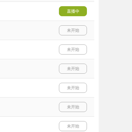
直播中
未开始
未开始
未开始
未开始
未开始
未开始