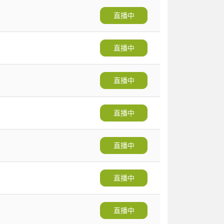
直播中
直播中
直播中
直播中
直播中
直播中
直播中