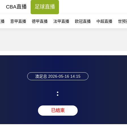
CBA直播
足球直播
直播
意甲直播
德甲直播
法甲直播
欧冠直播
中超直播
世预
澳足总
2026-05-16 14:15
:
已结束