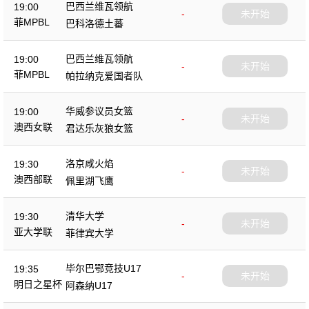
巴西兰维瓦领航
19:00
-
未开始
菲MPBL
巴科洛德土蕃
巴西兰维瓦领航
19:00
-
未开始
菲MPBL
帕拉纳克爱国者队
华威参议员女篮
19:00
-
未开始
澳西女联
君达乐灰狼女篮
洛京咸火焰
19:30
-
未开始
澳西部联
佩里湖飞鹰
清华大学
19:30
-
未开始
亚大学联
菲律宾大学
毕尔巴鄂竞技U17
19:35
-
未开始
明日之星杯
阿森纳U17