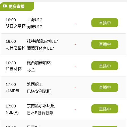
更多直播
上海U17
16:00
-
直播中
明日之星杯
河床U17
托特纳姆热刺U17
16:00
-
直播中
明日之星杯
葡萄牙体育U17
佩西加雅加达
16:30
-
直播中
印尼总杯
马兰
凯西织工
17:00
-
直播中
菲MPBL
巴塔安利瑟斯
东南墨尔本凤凰
17:00
-
直播中
NBL(A)
日本B聯賽聯隊