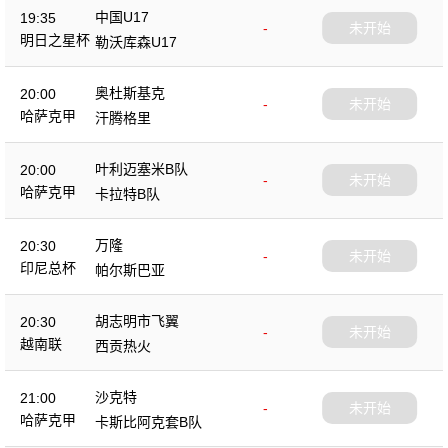
中国U17
19:35
-
未开始
明日之星杯
勒沃库森U17
奥杜斯基克
20:00
-
未开始
哈萨克甲
汗腾格里
叶利迈塞米B队
20:00
-
未开始
哈萨克甲
卡拉特B队
万隆
20:30
-
未开始
印尼总杯
帕尔斯巴亚
胡志明市飞翼
20:30
-
未开始
越南联
西贡热火
沙克特
21:00
-
未开始
哈萨克甲
卡斯比阿克套B队