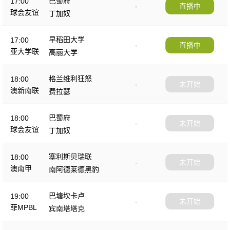
巴蜀府
17:00
-
直播中
球会友谊
丁加奴
早稻田大学
17:00
-
直播中
亚大学联
高丽大学
格兰维利狂怒
18:00
-
未开始
澳新南联
费拉瑟
巴蜀府
18:00
-
未开始
球会友谊
丁加奴
塞利斯贝瑞联
18:00
-
未开始
澳南甲
南阿德莱德黑豹
巴塘坎卡卢
19:00
-
未开始
菲MPBL
宾南塔塔克