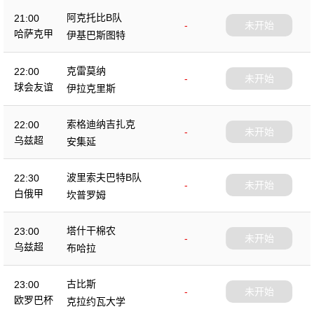
阿克托比B队
21:00
-
未开始
哈萨克甲
伊基巴斯图特
克雷莫纳
22:00
-
未开始
球会友谊
伊拉克里斯
索格迪纳吉扎克
22:00
-
未开始
乌兹超
安集延
波里索夫巴特B队
22:30
-
未开始
白俄甲
坎普罗姆
塔什干棉农
23:00
-
未开始
乌兹超
布哈拉
古比斯
23:00
-
未开始
欧罗巴杯
克拉约瓦大学